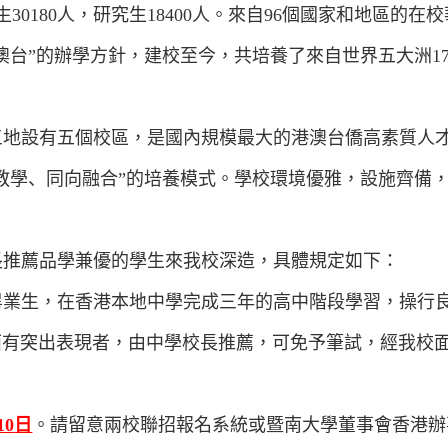
生
30180
人，研究生
1
8400
人。來自
96
個國家和地區的在校
澳台”的辦學方針，建校至今，共培養了來自世界五大洲
1
三地設有五個校區，是國內規模最大的港澳
台
僑高素質人
教學、同向融合”的培養模式
。學校環境優雅，設施齊備
長推薦品學兼優的學生來我校深造，具體規定如下：
畢業生，在香港本地中學完成三年的高中階段學習，操行
面有突出表現者，由中學校長推薦，可免予筆試，經我校
10
日
。請留意兩校聯招報名系統或暨南大學董事會香港辦