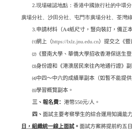
2.
現場確認地點：香港中國旅行社的中環分
廣場分社、沙田分社、屯門市廣場分社、荃灣
3.
申請材料（
A4
紙尺寸，豎向裝訂，備正
網上（
http
s
://lxlz.jnu.edu
.
cn
）提交之《暨
⑴
《
暨南大學、華僑大學招收香港保送生登
⑵
身份證和《港澳居民來往內地通行證》副
⑶
中四～中六的成績單副本（如暫不能提供
⑷
學習概覽副本。
⑸
三、報名費
：
港幣
550
元
/
人。
四、
面試主要考察學生的綜合運用知識能
日，組織統一線上面試
。
面試方案將提前約五