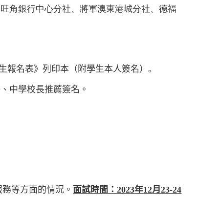
、旺角銀行中心分社、將軍澳東港城分社、德福
生報名表》列印本（附學生本人簽名
）。
任、中學校長推薦簽名。
服務等方面的情況。
面試時間：
2023
年
12
月
23-24