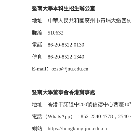
暨南大學
本科生
招生辦公室
地址：中華人民共和國廣州市黃埔大道西
6
郵編：
510632
電話：
86-20-8522 0130
傳真：
86-20-8522 1340
E-mail
：
ozsb@jnu.edu.cn
暨南大學董事會香港辦事處
地址：香港干諾道中
200
號信德中心西座
10
電話（
WhatsApp
）：
852-2540 4778
，
2540 
網站：
https://
hongkong
.jnu.edu.cn