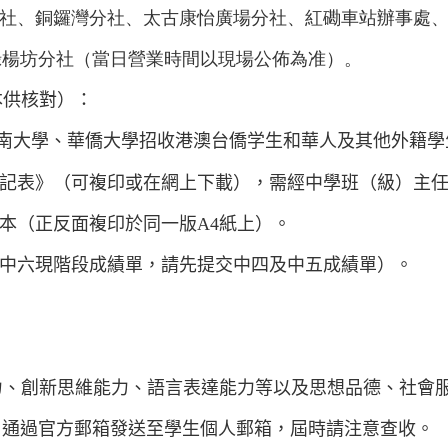
社、銅鑼灣分社、太古康怡廣場分社、紅磡車站辦事處
綠楊坊分社（當日營業時間以現場公佈為准）。
本供核對）：
南大學、華僑大學招收港澳台僑
学生和
華人及其他外籍學
記表
》
（可複印或在網上下載），需經中學班（級）主
本（正反面複印於同一版
A4
紙上）。
中六
現階段
成績單，請先提交中四及中五成績單）。
力、創新思維能力、語言表達能力等以及思想品德、社會
日通過官方郵箱發送至學生個人郵箱，屆時請注意查收。