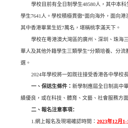
學校目前有全日制學生
48580
人，其中本科
學生
7641
人。學校積極貫徹“面向海外，面向港
其中香港畢業生近
7
萬名，堪稱桃李滿天下。
學校在
粵港澳大灣區的
廣州、深圳、珠海
華人及其他外籍學生三類學生“分類培養、分流
選。
202
4
年學校將一如既往接受香港各中學校
一、保送生條件：
新學制應屆全日制高中
績優良，或在科技、體育、文藝、社會服務方
二、報名注意事項
：
1.
網上報名及現場確認時間：
20
23
年
12
月
1
-