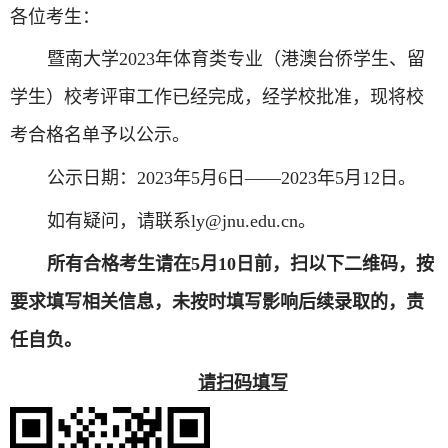
各位考生：
暨南大学
202
3
年
体育类
专业（港澳台侨
学生
、留
学生）校考评审工作已经完成，经学校批准，
现将校
考合格名单予以公示。
公示日期：
202
3
年
5
月
6
日——
202
3
年
5
月
1
2
日。
如有疑问，请联系
ly@jnu.edu.cn
。
所有合格考生请在
5
月
10
日前，扫以下二维码，按
要求填写相关信息，未按时填写影响后续录取的，责
任自负。
请扫码填写