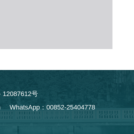
12087612号
hatsApp：00852-25404778